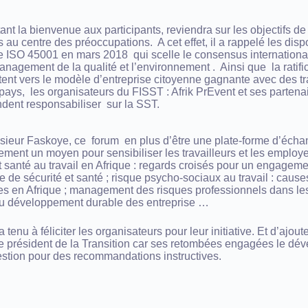
nt la bienvenue aux participants, reviendra sur les objectifs de 
s au centre des préoccupations. A cet effet, il a rappelé les disp
 ISO 45001 en mars 2018 qui scelle le consensus international
nagement de la qualité et l’environnement . Ainsi que la ratifi
entent vers le modèle d’entreprise citoyenne gagnante avec des t
 pays, les organisateurs du FISST : Afrik PrEvent et ses parte
endent responsabiliser sur la SST.
sieur Faskoye, ce forum en plus d’être une plate-forme d’écha
alement un moyen pour sensibiliser les travailleurs et les employ
 santé au travail en Afrique : regards croisés pour un engagement
ale de sécurité et santé ; risque psycho-sociaux au travail : cau
s en Afrique ; management des risques professionnels dans les
et du développement durable des entreprise …
enu à féliciter les organisateurs pour leur initiative. Et d’ajou
ur le président de la Transition car ses retombées engagées le d
question pour des recommandations instructives.