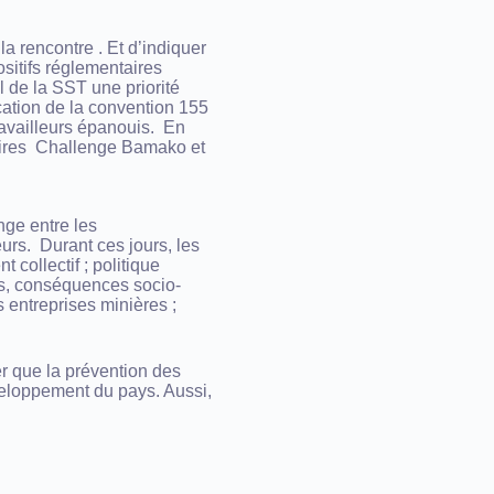
la rencontre . Et d’indiquer
ositifs réglementaires
 de la SST une priorité
cation de la convention 155
ravailleurs épanouis. En
naires Challenge Bamako et
nge entre les
eurs. Durant ces jours, les
 collectif ; politique
ses, conséquences socio-
 entreprises minières ;
ter que la prévention des
éveloppement du pays. Aussi,